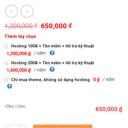
Giá
Giá
1,200,000
₫
650,000
₫
gốc
hiện
Thêm tùy chọn
là:
tại
1,200,000 ₫.
là:
Hosting 10GB + Tên miền + Hỗ trợ kỹ thuật
650,000 ₫.
/ năm
1,300,000 ₫
Hosting 20GB + Tên miền + Hỗ trợ kỹ thuật
/ năm
1,600,000 ₫
/ năm
0 ₫
Chỉ mua theme, không sử dụng hosting
TỔNG CỘNG
650,000 ₫
Theme wordpress điện máy 1 số lượng