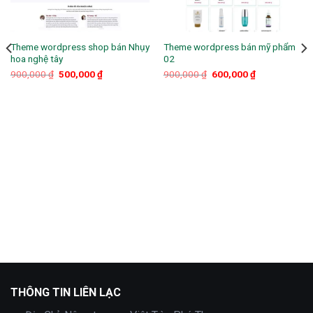
Theme wordpress shop bán Nhụy
Theme wordpress bán mỹ phẩm
hoa nghệ tây
02
Giá
Giá
Giá
Giá
900,000
₫
500,000
₫
900,000
₫
600,000
₫
gốc
hiện
gốc
hiện
là:
tại
là:
tại
900,000 ₫.
là:
900,000 ₫.
là:
.
500,000 ₫.
600,000 ₫.
THÔNG TIN LIÊN LẠC