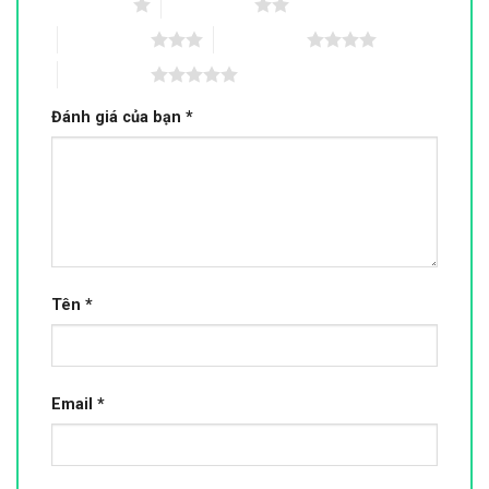
1 trên 5 sao
2 trên 5 sao
3 trên 5 sao
4 trên 5 sao
5 trên 5 sao
Đánh giá của bạn
*
Tên
*
Email
*