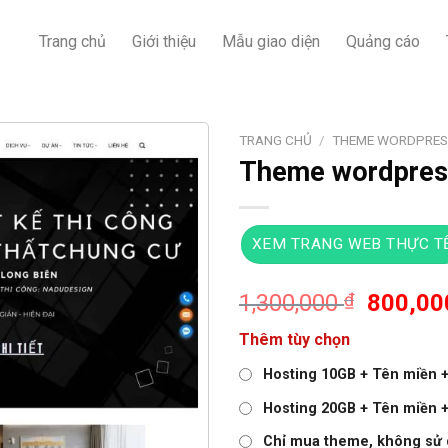
Trang chủ
Giới thiệu
Mẫu giao diện
Quảng cáo
TRANG CHỦ
/
THEME WORDPRES
Theme wordpress
XEM TRANG WEB THỰC T
Giá
1,300,000
₫
800,0
gốc
Thêm tùy chọn
là:
1,300,0
Hosting 10GB + Tên miền + 
Hosting 20GB + Tên miền + 
Chỉ mua theme, không sử 