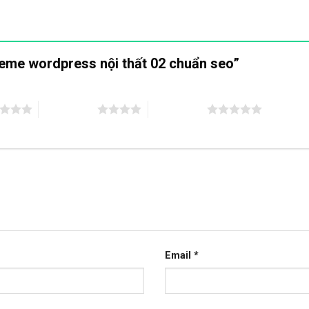
heme wordpress nội thất 02 chuẩn seo”
4 trên 5 sao
5 trên 5 sao
Email
*