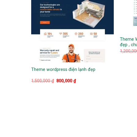
Theme W
ú cưng
đẹp , ch
1,200,0
0 ₫.
Theme wordpress điện lạnh đẹp
Giá
Giá
1,500,000
₫
800,000
₫
gốc
hiện
là:
tại
1,500,000 ₫.
là:
800,000 ₫.