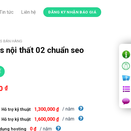
Tin tức
Liên hệ
ĐĂNG KÝ NHẬN BÁO GIÁ
S BÁN HÀNG
 nội thất 02 chuẩn seo
Ế
Giá
00
₫
hiện
tại
00 ₫.
là:
/ năm
1,300,000 ₫
Hỗ trợ kỹ thuật
800,000 ₫.
/ năm
1,600,000 ₫
Hỗ trợ kỹ thuật
/ năm
0 ₫
dụng hosting