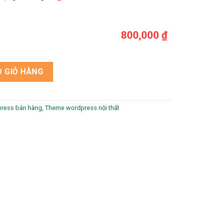
800,000 ₫
chuẩn seo số lượng
 GIỎ HÀNG
ress bán hàng
,
Theme wordpress nội thất