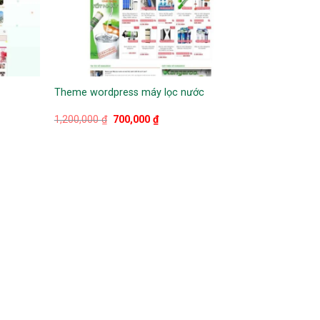
Theme wordpress máy lọc nước
Giá
Giá
1,200,000
₫
700,000
₫
gốc
hiện
là:
tại
1,200,000 ₫.
là:
700,000 ₫.