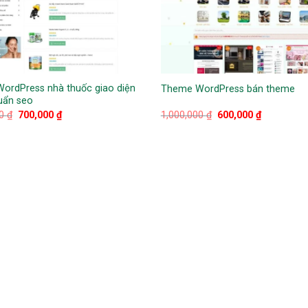
ordPress nhà thuốc giao diện
Theme WordPress bán theme
uẩn seo
Giá
Giá
Giá
Giá
00
₫
700,000
₫
1,000,000
₫
600,000
₫
gốc
hiện
gốc
hiện
là:
tại
là:
tại
1,200,000 ₫.
là:
1,000,000 ₫.
là:
700,000 ₫.
600,000 ₫.