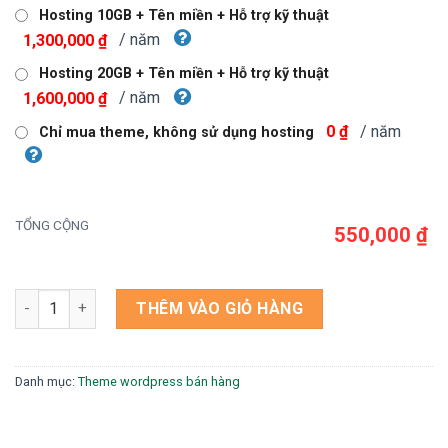
800,000 ₫.
là:
Hosting 10GB + Tên miền + Hỗ trợ kỹ thuật
550,000 ₫.
/ năm
1,300,000 ₫
Hosting 20GB + Tên miền + Hỗ trợ kỹ thuật
/ năm
1,600,000 ₫
/ năm
0 ₫
Chỉ mua theme, không sử dụng hosting
TỔNG CỘNG
550,000 ₫
Theme wordpress in ấn số lượng
THÊM VÀO GIỎ HÀNG
Danh mục:
Theme wordpress bán hàng