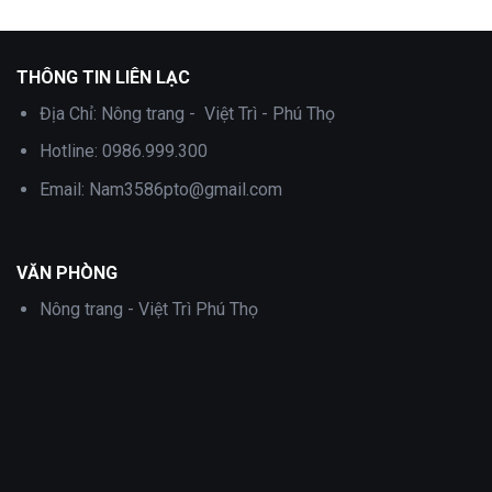
là:
tại
1,000,000 ₫.
là:
1,000,000 ₫.
là:
.
550,000 ₫.
600,000 ₫.
THÔNG TIN LIÊN LẠC
Địa Chỉ:
Nông trang - Việt Trì - Phú Thọ
Hotline:
0986.999.300
Email:
Nam3586pto@gmail.com
VĂN PHÒNG
Nông trang - Việt Trì Phú Thọ