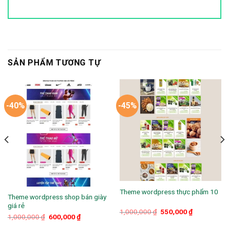
SẢN PHẨM TƯƠNG TỰ
-40%
-45%
Theme wordpress thực phẩm 10
Theme wordpress shop bán giày
giá rẻ
Giá
Giá
1,000,000
₫
550,000
₫
Giá
Giá
1,000,000
₫
600,000
₫
gốc
hiện
gốc
hiện
là:
tại