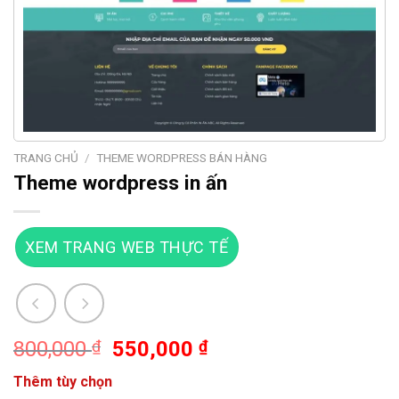
TRANG CHỦ
/
THEME WORDPRESS BÁN HÀNG
Theme wordpress in ấn
XEM TRANG WEB THỰC TẾ
Giá
Giá
800,000
₫
550,000
₫
gốc
hiện
Thêm tùy chọn
là:
tại