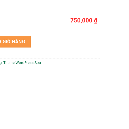
750,000 ₫
 18 số lượng
 GIỎ HÀNG
ụ
,
Theme WordPress Spa