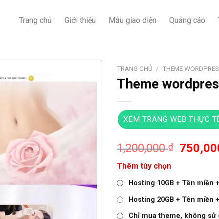
Trang chủ
Giới thiệu
Mẫu giao diện
Quảng cáo
TRANG CHỦ
/
THEME WORDPRES
Theme wordpres
XEM TRANG WEB THỰC T
Giá
1,200,000
₫
750,0
gốc
Thêm tùy chọn
là:
1,200,0
Hosting 10GB + Tên miền + 
Hosting 20GB + Tên miền + 
Chỉ mua theme, không sử 