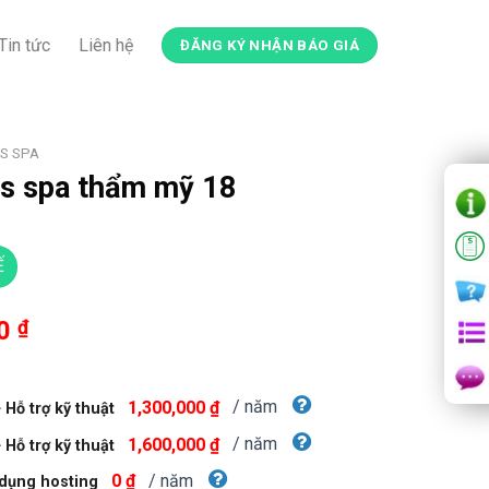
Tin tức
Liên hệ
ĐĂNG KÝ NHẬN BÁO GIÁ
S SPA
s spa thẩm mỹ 18
Ế
Giá
00
₫
hiện
tại
00 ₫.
là:
/ năm
1,300,000 ₫
Hỗ trợ kỹ thuật
750,000 ₫.
/ năm
1,600,000 ₫
Hỗ trợ kỹ thuật
/ năm
0 ₫
dụng hosting