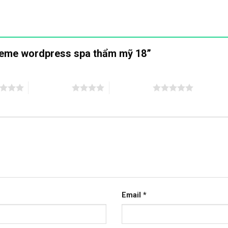
Theme wordpress spa thẩm mỹ 18”
4 trên 5 sao
5 trên 5 sao
Email
*