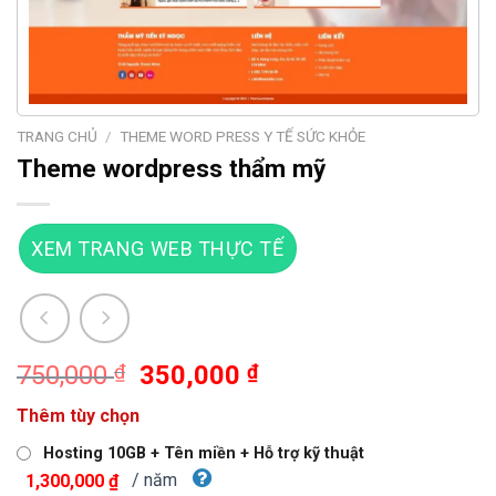
TRANG CHỦ
/
THEME WORD PRESS Y TẾ SỨC KHỎE
Theme wordpress thẩm mỹ
XEM TRANG WEB THỰC TẾ
Giá
Giá
750,000
₫
350,000
₫
gốc
hiện
Thêm tùy chọn
là:
tại
750,000 ₫.
là:
Hosting 10GB + Tên miền + Hỗ trợ kỹ thuật
350,000 ₫.
/ năm
1,300,000 ₫