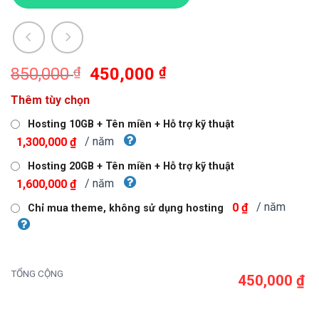
Giá
Giá
850,000
₫
450,000
₫
gốc
hiện
Thêm tùy chọn
là:
tại
850,000 ₫.
là:
Hosting 10GB + Tên miền + Hỗ trợ kỹ thuật
450,000 ₫.
/ năm
1,300,000 ₫
Hosting 20GB + Tên miền + Hỗ trợ kỹ thuật
/ năm
1,600,000 ₫
/ năm
0 ₫
Chỉ mua theme, không sử dụng hosting
TỔNG CỘNG
450,000 ₫