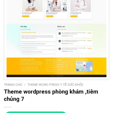
TRANG CHỦ
/
THEME WORD PRESS Y TẾ SỨC KHỎE
Theme wordpress phòng khám ,tiêm
chủng 7