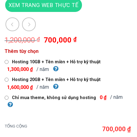
XEM TRANG WEB THỰC TẾ
Giá
Giá
1,200,000
₫
700,000
₫
gốc
hiện
Thêm tùy chọn
là:
tại
1,200,000 ₫.
là:
Hosting 10GB + Tên miền + Hỗ trợ kỹ thuật
700,000 ₫.
/ năm
1,300,000 ₫
Hosting 20GB + Tên miền + Hỗ trợ kỹ thuật
/ năm
1,600,000 ₫
/ năm
0 ₫
Chỉ mua theme, không sử dụng hosting
TỔNG CỘNG
700,000 ₫