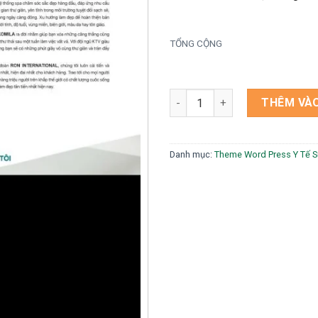
TỔNG CỘNG
Theme wordpress spa 7 số lư
THÊM VÀO
Danh mục:
Theme Word Press Y Tế 