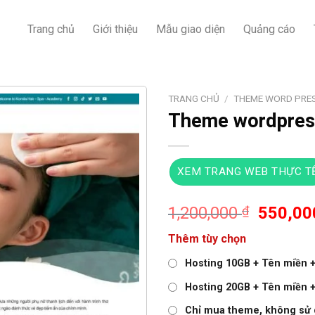
Trang chủ
Giới thiệu
Mẫu giao diện
Quảng cáo
TRANG CHỦ
/
THEME WORD PRES
Theme wordpres
XEM TRANG WEB THỰC T
Giá
1,200,000
₫
550,0
gốc
Thêm tùy chọn
là:
1,200,0
Hosting 10GB + Tên miền + 
Hosting 20GB + Tên miền + 
Chỉ mua theme, không sử 