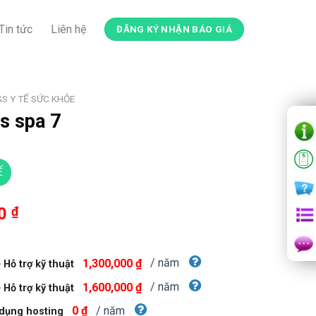
Tin tức
Liên hệ
ĐĂNG KÝ NHẬN BÁO GIÁ
S Y TẾ SỨC KHỎE
s spa 7
Ế
Giá
00
₫
hiện
tại
00 ₫.
là:
/ năm
1,300,000 ₫
Hỗ trợ kỹ thuật
550,000 ₫.
/ năm
1,600,000 ₫
Hỗ trợ kỹ thuật
/ năm
0 ₫
dụng hosting