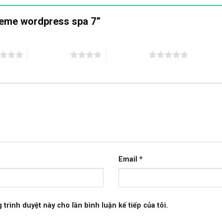
Theme wordpress spa 7”
4 trên 5 sao
5 trên 5 sao
Email
*
 trình duyệt này cho lần bình luận kế tiếp của tôi.