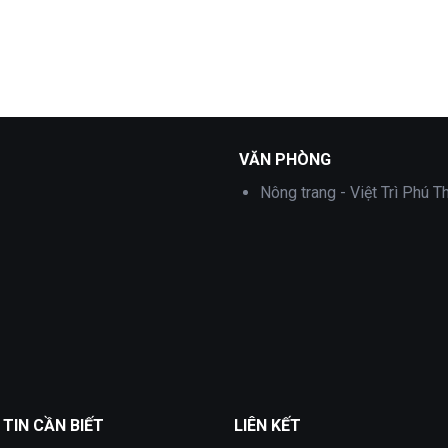
VĂN PHÒNG
Nông trang - Việt Trì Phú T
TIN CẦN BIẾT
LIÊN KẾT