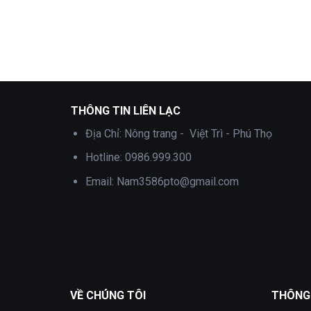
THÔNG TIN LIÊN LẠC
Địa Chỉ:
Nông trang - Việt Trì - Phú Thọ
Hotline:
0986.999.300
Email:
Nam3586pto@gmail.com
VỀ CHÚNG TÔI
THÔNG 