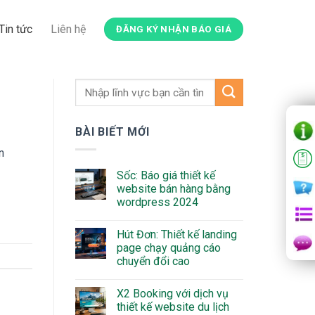
Tin tức
Liên hệ
ĐĂNG KÝ NHẬN BÁO GIÁ
BÀI BIẾT MỚI
n
Sốc: Báo giá thiết kế
website bán hàng bằng
wordpress 2024
Hút Đơn: Thiết kế landing
page chạy quảng cáo
chuyển đổi cao
X2 Booking với dịch vụ
thiết kế website du lịch