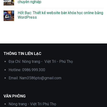
chuyên nghiệp
Hốt Bạc: Thiết kế website bán khóa học online bằng
WordPress
THÔNG TIN LIÊN LẠC
Địa Chỉ:
Nông trang - Việt Trì - Phú Thọ
Hotline:
0986.999.300
Email:
Nam3586pto@gmail.com
VĂN PHÒNG
Nông trang - Việt Trì Phú Thọ