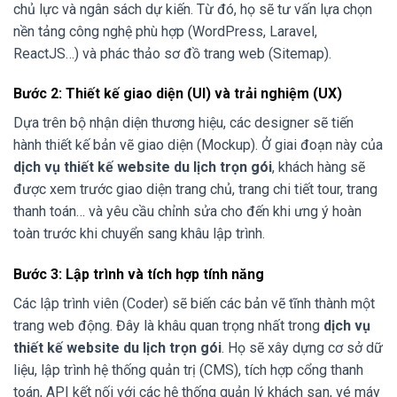
chủ lực và ngân sách dự kiến. Từ đó, họ sẽ tư vấn lựa chọn
nền tảng công nghệ phù hợp (WordPress, Laravel,
ReactJS…) và phác thảo sơ đồ trang web (Sitemap).
Bước 2: Thiết kế giao diện (UI) và trải nghiệm (UX)
Dựa trên bộ nhận diện thương hiệu, các designer sẽ tiến
hành thiết kế bản vẽ giao diện (Mockup). Ở giai đoạn này của
dịch vụ thiết kế website du lịch trọn gói
, khách hàng sẽ
được xem trước giao diện trang chủ, trang chi tiết tour, trang
thanh toán… và yêu cầu chỉnh sửa cho đến khi ưng ý hoàn
toàn trước khi chuyển sang khâu lập trình.
Bước 3: Lập trình và tích hợp tính năng
Các lập trình viên (Coder) sẽ biến các bản vẽ tĩnh thành một
trang web động. Đây là khâu quan trọng nhất trong
dịch vụ
thiết kế website du lịch trọn gói
. Họ sẽ xây dựng cơ sở dữ
liệu, lập trình hệ thống quản trị (CMS), tích hợp cổng thanh
toán, API kết nối với các hệ thống quản lý khách sạn, vé máy