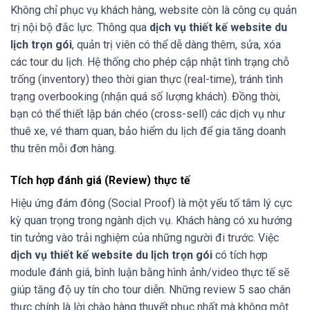
Không chỉ phục vụ khách hàng, website còn là công cụ quản
trị nội bộ đắc lực. Thông qua
dịch vụ thiết kế website du
lịch trọn gói
, quản trị viên có thể dễ dàng thêm, sửa, xóa
các tour du lịch. Hệ thống cho phép cập nhật tình trạng chỗ
trống (inventory) theo thời gian thực (real-time), tránh tình
trạng overbooking (nhận quá số lượng khách). Đồng thời,
bạn có thể thiết lập bán chéo (cross-sell) các dịch vụ như
thuê xe, vé tham quan, bảo hiểm du lịch để gia tăng doanh
thu trên mỗi đơn hàng.
Tích hợp đánh giá (Review) thực tế
Hiệu ứng đám đông (Social Proof) là một yếu tố tâm lý cực
kỳ quan trọng trong ngành dịch vụ. Khách hàng có xu hướng
tin tưởng vào trải nghiệm của những người đi trước. Việc
dịch vụ thiết kế website du lịch trọn gói
có tích hợp
module đánh giá, bình luận bằng hình ảnh/video thực tế sẽ
giúp tăng độ uy tín cho tour diễn. Những review 5 sao chân
thực chính là lời chào hàng thuyết phục nhất mà không một