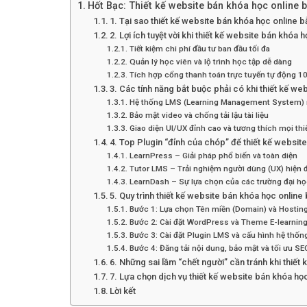
Hốt Bạc: Thiết kế website bán khóa học online
1. Tại sao thiết kế website bán khóa học online 
2. Lợi ích tuyệt vời khi thiết kế website bán khó
Tiết kiệm chi phí đầu tư ban đầu tối đa
Quản lý học viên và lộ trình học tập dễ dàng
Tích hợp cổng thanh toán trực tuyến tự động 1
3. Các tính năng bắt buộc phải có khi thiết kế 
Hệ thống LMS (Learning Management System)
Bảo mật video và chống tải lậu tài liệu
Giao diện UI/UX đỉnh cao và tương thích mọi thi
4. Top Plugin “đỉnh của chóp” để thiết kế websi
LearnPress – Giải pháp phổ biến và toàn diện
Tutor LMS – Trải nghiệm người dùng (UX) hiện đ
LearnDash – Sự lựa chọn của các trường đại họ
5. Quy trình thiết kế website bán khóa học onli
Bước 1: Lựa chọn Tên miền (Domain) và Hosting
Bước 2: Cài đặt WordPress và Theme E-learnin
Bước 3: Cài đặt Plugin LMS và cấu hình hệ thốn
Bước 4: Đăng tải nội dung, bảo mật và tối ưu SE
6. Những sai lầm “chết người” cần tránh khi thiế
7. Lựa chọn dịch vụ thiết kế website bán khóa h
Lời kết