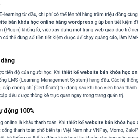
a
learning từ đầu, chi phí có thể lên tới hàng trăm triệu đồng cùng
site bán khóa học online bằng wordpress
giúp bạn tiết kiệm 
ắm (Plugin) khổng lồ, việc xây dựng một trang web giáo dục trở nê
àn có thể dùng số tiền tiết kiệm được để chạy quảng cáo, làm Mar
ễ dàng
c tiến độ của người học. Khi
thiết kế website bán khóa học on
thống LMS (Learning Management System) hàng đầu. Các hệ thốn
, cấp chứng chỉ (Certificate) tự động sau khi học viên hoàn thành
y cập đều được thống kê trực quan ngay trong trang quản trị.
tự động 100%
g online là khâu thanh toán. Khi
thiết kế website bán khóa học 
ác cổng thanh toán phổ biến tại Việt Nam như VNPay, Momo, ZaloP
ệt, hệ thống có thể tự động kích hoạt tài khoản cho học viên nga