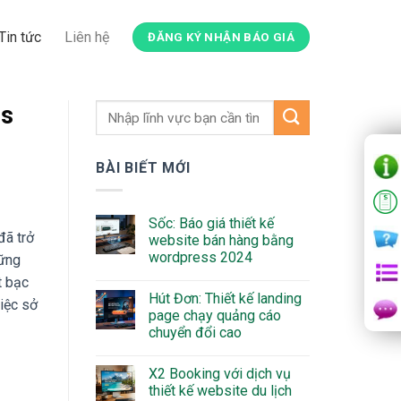
Tin tức
Liên hệ
ĐĂNG KÝ NHẬN BÁO GIÁ
ss
BÀI BIẾT MỚI
Sốc: Báo giá thiết kế
đã trở
website bán hàng bằng
wordpress 2024
hững
t bạc
Hút Đơn: Thiết kế landing
iệc sở
page chạy quảng cáo
chuyển đổi cao
X2 Booking với dịch vụ
thiết kế website du lịch