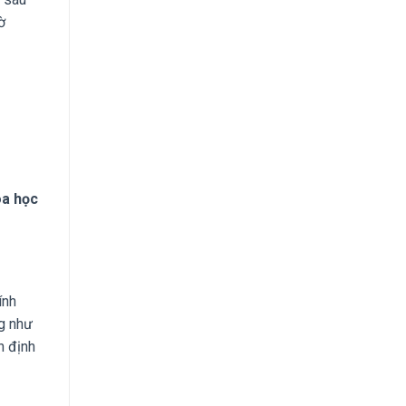
ờ
óa học
tính
ng như
n định