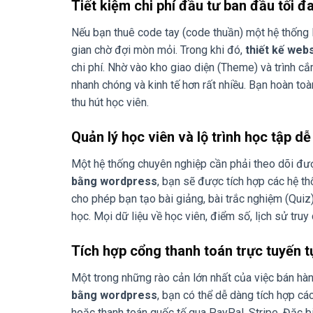
Tiết kiệm chi phí đầu tư ban đầu tối đ
Nếu bạn thuê code tay (code thuần) một hệ thống E-
gian chờ đợi mòn mỏi. Trong khi đó,
thiết kế web
chi phí. Nhờ vào kho giao diện (Theme) và trình c
nhanh chóng và kinh tế hơn rất nhiều. Bạn hoàn to
thu hút học viên.
Quản lý học viên và lộ trình học tập d
Một hệ thống chuyên nghiệp cần phải theo dõi đượ
bằng wordpress
, bạn sẽ được tích hợp các hệ 
cho phép bạn tạo bài giảng, bài trắc nghiệm (Quiz)
học. Mọi dữ liệu về học viên, điểm số, lịch sử tru
Tích hợp cổng thanh toán trực tuyến 
Một trong những rào cản lớn nhất của việc bán hàn
bằng wordpress
, bạn có thể dễ dàng tích hợp c
hoặc thanh toán quốc tế qua PayPal, Stripe. Đặc bi