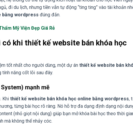
ủ, đi du lịch, nhưng tiền vẫn tự động “ting ting” vào tài khoản nh
ne bằng wordpress
đúng đắn.
 Thẩm Mỹ Viện Đẹp Giá Rẻ
i có khi thiết kế website bán khóa học
hiệm tốt nhất cho người dùng, một dự án
thiết kế website bán kh
ính năng cốt lõi sau đây.
 System) mạnh mẽ
. Khi
thiết kế website bán khóa học online bằng wordpress
, 
ương, từng bài học rõ ràng. Nó hỗ trợ đa dạng định dạng nội du
Content (nhỏ giọt nội dung) giúp bạn mở khóa bài học theo thời gia
nh mà không thể nhảy cóc.