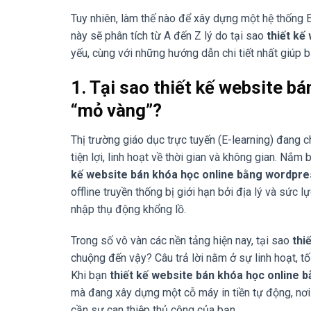
Tuy nhiên, làm thế nào để xây dựng một hệ thống E
này sẽ phân tích từ A đến Z lý do tại sao
thiết kế
yếu, cùng với những hướng dẫn chi tiết nhất giúp b
1. Tại sao thiết kế website bá
“mỏ vàng”?
Thị trường giáo dục trực tuyến (E-learning) đang
tiện lợi, linh hoạt về thời gian và không gian. Nắ
kế website bán khóa học online bằng wordpre
offline truyền thống bị giới hạn bởi địa lý và sức
nhập thụ động khổng lồ.
Trong số vô vàn các nền tảng hiện nay, tại sao
thi
chuộng đến vậy? Câu trả lời nằm ở sự linh hoạt, 
Khi bạn
thiết kế website bán khóa học online
mà đang xây dựng một cỗ máy in tiền tự động, nơi
cần sự can thiệp thủ công của bạn.