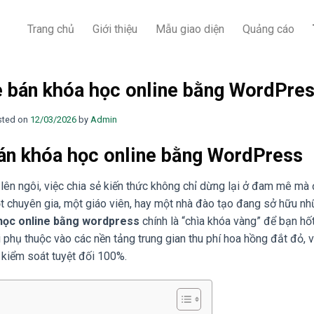
Trang chủ
Giới thiệu
Mẫu giao diện
Quảng cáo
e bán khóa học online bằng WordPre
sted on
12/03/2026
by
Admin
bán khóa học online bằng WordPress
c lên ngôi, việc chia sẻ kiến thức không chỉ dừng lại ở đam mê mà 
t chuyên gia, một giáo viên, hay một nhà đào tạo đang sở hữu n
 học online bằng wordpress
chính là “chìa khóa vàng” để bạn hố
phụ thuộc vào các nền tảng trung gian thu phí hoa hồng đắt đỏ, v
 kiểm soát tuyệt đối 100%.