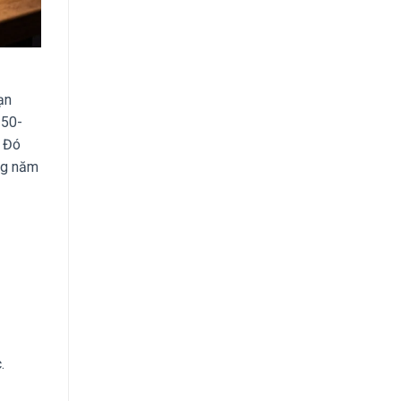
ạn
 50-
. Đó
ng năm
.