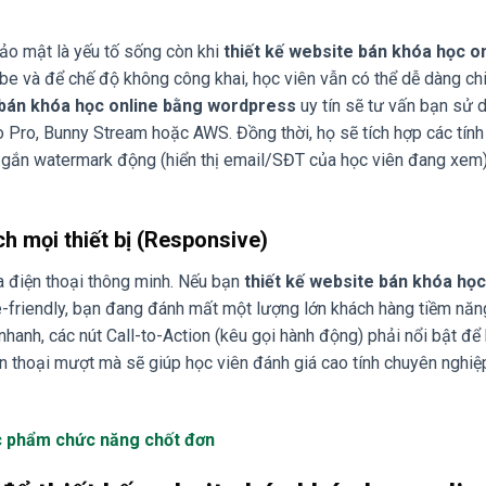
bảo mật là yếu tố sống còn khi
thiết kế website bán khóa học o
ube và để chế độ không công khai, học viên vẫn có thể dễ dàng ch
 bán khóa học online bằng wordpress
uy tín sẽ tư vấn bạn sử 
 Pro, Bunny Stream hoặc AWS. Đồng thời, họ sẽ tích hợp các tín
và gắn watermark động (hiển thị email/SĐT của học viên đang xem
ch mọi thiết bị (Responsive)
a điện thoại thông minh. Nếu bạn
thiết kế website bán khóa học
-friendly, bạn đang đánh mất một lượng lớn khách hàng tiềm năn
nhanh, các nút Call-to-Action (kêu gọi hành động) phải nổi bật để 
iện thoại mượt mà sẽ giúp học viên đánh giá cao tính chuyên nghiệ
ực phẩm chức năng chốt đơn