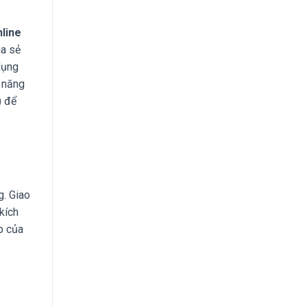
nline
ia sẻ
dụng
h năng
) để
g. Giao
kích
p của