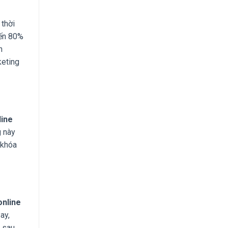
 thời
đến 80%
n
keting
line
g này
 khóa
online
ay,
y sau