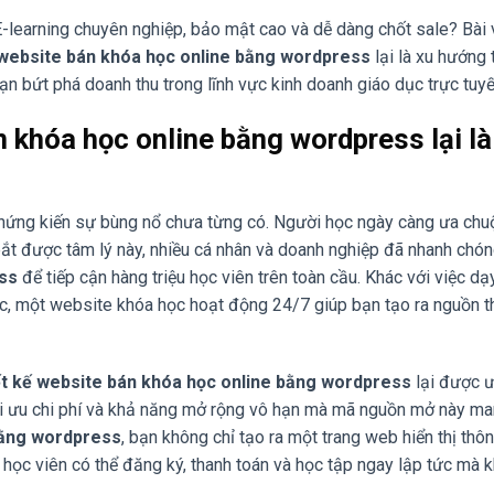
-learning chuyên nghiệp, bảo mật cao và dễ dàng chốt sale? Bài 
 website bán khóa học online bằng wordpress
lại là xu hướng 
ạn bứt phá doanh thu trong lĩnh vực kinh doanh giáo dục trực tuyế
n khóa học online bằng wordpress lại là
 chứng kiến sự bùng nổ chưa từng có. Người học ngày càng ưa ch
m bắt được tâm lý này, nhiều cá nhân và doanh nghiệp đã nhanh chó
ss
để tiếp cận hàng triệu học viên trên toàn cầu. Khác với việc dạ
 lực, một website khóa học hoạt động 24/7 giúp bạn tạo ra nguồn t
ết kế website bán khóa học online bằng wordpress
lại được 
tối ưu chi phí và khả năng mở rộng vô hạn mà mã nguồn mở này man
 bằng wordpress
, bạn không chỉ tạo ra một trang web hiển thị thông
 học viên có thể đăng ký, thanh toán và học tập ngay lập tức mà 