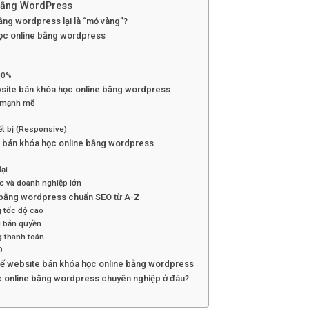
 bằng WordPress
bằng wordpress lại là “mỏ vàng”?
a học online bằng wordpress
00%
website bán khóa học online bằng wordpress
 mạnh mẽ
ết bị (Responsive)
te bán khóa học online bằng wordpress
ại
c và doanh nghiệp lớn
ne bằng wordpress chuẩn SEO từ A-Z
 tốc độ cao
g bản quyền
g thanh toán
O
t kế website bán khóa học online bằng wordpress
ọc online bằng wordpress chuyên nghiệp ở đâu?