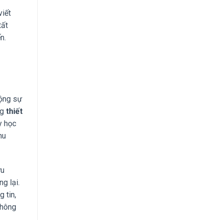
viết
tất
n.
uộng sự
ng
thiết
y học
hu
ưu
g lại.
 tin,
không