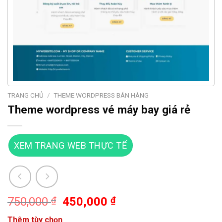
TRANG CHỦ
/
THEME WORDPRESS BÁN HÀNG
Theme wordpress vé máy bay giá rẻ
XEM TRANG WEB THỰC TẾ
Giá
Giá
750,000
₫
450,000
₫
gốc
hiện
Thêm tùy chọn