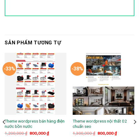
SẢN PHẨM TƯƠNG TỰ
-33%
-38%
Theme wordpress bán hàng điện
Theme wordpress nội thất 02
nước bồn nước
chuẩn seo
Giá
Giá
Giá
Giá
1,200,000
₫
800,000
₫
1,300,000
₫
800,000
₫
gốc
hiện
gốc
hiện