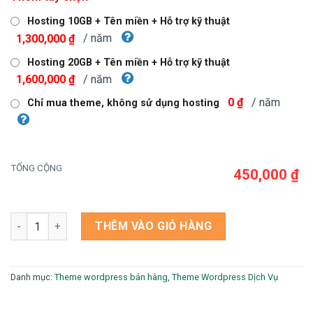
là:
tại
750,000 ₫.
là:
Hosting 10GB + Tên miền + Hỗ trợ kỹ thuật
450,000 ₫.
/ năm
1,300,000 ₫
Hosting 20GB + Tên miền + Hỗ trợ kỹ thuật
/ năm
1,600,000 ₫
/ năm
0 ₫
Chỉ mua theme, không sử dụng hosting
TỔNG CỘNG
450,000 ₫
Theme wordpress vé máy bay giá rẻ số lượng
THÊM VÀO GIỎ HÀNG
Danh mục:
Theme wordpress bán hàng
,
Theme Wordpress Dịch Vụ