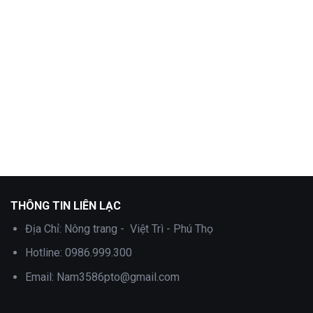
là:
tại
là:
tại
1,200,000 ₫.
là:
1,300,000 ₫.
là:
.
800,000 ₫.
800,000 ₫.
THÔNG TIN LIÊN LẠC
Địa Chỉ:
Nông trang - Việt Trì - Phú Thọ
Hotline:
0986.999.300
Email:
Nam3586pto@gmail.com