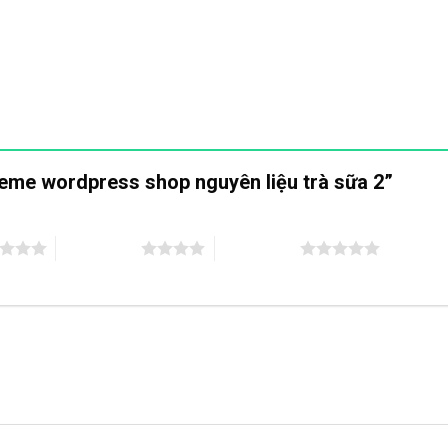
heme wordpress shop nguyên liệu trà sữa 2”
4 trên 5 sao
5 trên 5 sao