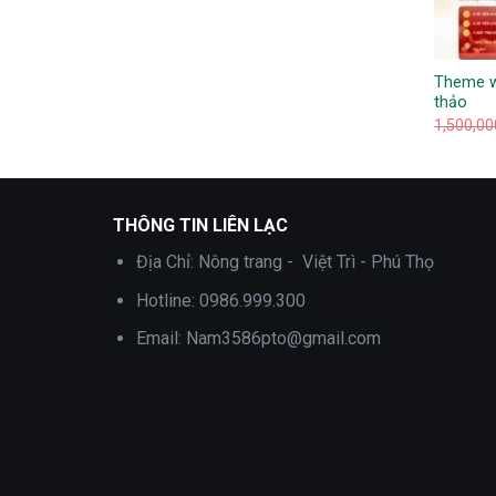
Theme w
thảo
1,500,0
THÔNG TIN LIÊN LẠC
Địa Chỉ:
Nông trang - Việt Trì - Phú Thọ
Hotline:
0986.999.300
Email:
Nam3586pto@gmail.com