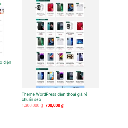
o diện
Theme WordPress điện thoại giá rẻ
chuẩn seo
Giá
Giá
1,300,000
₫
700,000
₫
gốc
hiện
là:
tại
1,300,000 ₫.
là:
700,000 ₫.