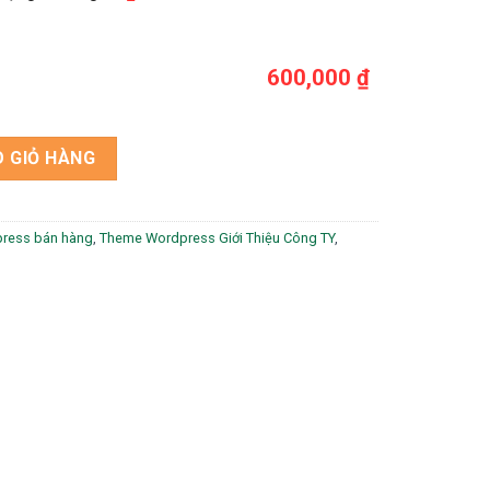
600,000 ₫
liệu trà sữa 2 số lượng
 GIỎ HÀNG
ress bán hàng
,
Theme Wordpress Giới Thiệu Công TY
,