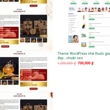
Theme WordPress nhà thuốc gia
đẹp , chuẩn seo
Giá
Giá
1,200,000
₫
700,000
₫
gốc
hiện
là:
tại
1,200,000 ₫.
là:
700,000 ₫.