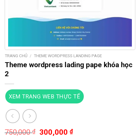
TRANG CHỦ
/
THEME WORDPRESS LANDING PAGE
Theme wordpress lading pape khóa học
2
XEM TRANG WEB THỰC TẾ
Giá
Giá
750,000
₫
300,000
₫
gốc
hiện