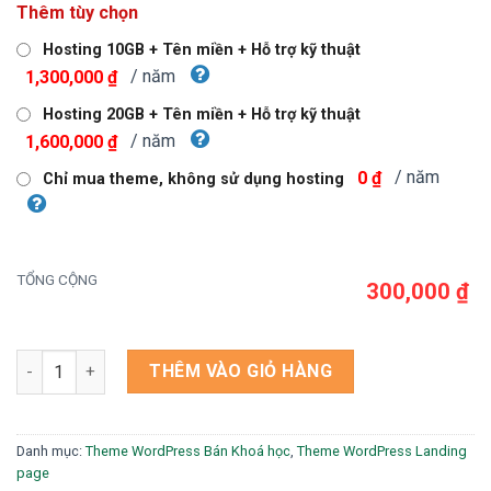
Thêm tùy chọn
là:
tại
750,000 ₫.
là:
Hosting 10GB + Tên miền + Hỗ trợ kỹ thuật
300,000 ₫.
/ năm
1,300,000 ₫
Hosting 20GB + Tên miền + Hỗ trợ kỹ thuật
/ năm
1,600,000 ₫
/ năm
0 ₫
Chỉ mua theme, không sử dụng hosting
TỔNG CỘNG
300,000 ₫
Theme wordpress lading pape khóa học 2 số lượng
THÊM VÀO GIỎ HÀNG
Danh mục:
Theme WordPress Bán Khoá học
,
Theme WordPress Landing
page