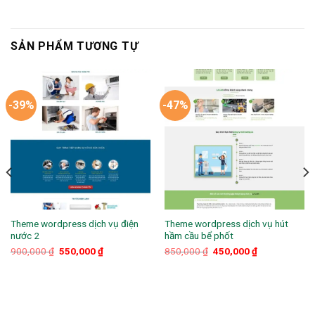
SẢN PHẨM TƯƠNG TỰ
-39%
-47%
Theme wordpress dịch vụ điện
Theme wordpress dịch vụ hút
nước 2
hầm cầu bể phốt
Giá
Giá
Giá
Giá
900,000
₫
550,000
₫
850,000
₫
450,000
₫
gốc
hiện
gốc
hiện
là:
tại
là:
tại
900,000 ₫.
là:
850,000 ₫.
là:
550,000 ₫.
450,000 ₫.