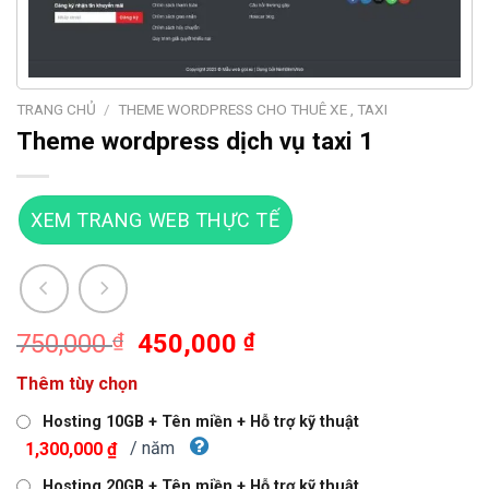
TRANG CHỦ
/
THEME WORDPRESS CHO THUÊ XE , TAXI
Theme wordpress dịch vụ taxi 1
XEM TRANG WEB THỰC TẾ
Giá
Giá
750,000
₫
450,000
₫
gốc
hiện
Thêm tùy chọn
là:
tại
750,000 ₫.
là:
Hosting 10GB + Tên miền + Hỗ trợ kỹ thuật
450,000 ₫.
/ năm
1,300,000 ₫
Hosting 20GB + Tên miền + Hỗ trợ kỹ thuật