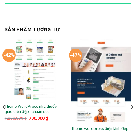
SẢN PHẨM TƯƠNG TỰ
-42%
-47%
Theme WordPress nhà thuốc
giao diện đẹp , chuẩn seo
Giá
Giá
1,200,000
₫
700,000
₫
gốc
hiện
là:
tại
Theme wordpress điện lạnh đẹp
1,200,000 ₫.
là:
700,000 ₫.