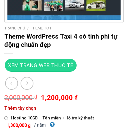
TRANG CHỦ
/
THEME HOT
Theme WordPress Taxi 4 có tính phí tự
động chuẩn đẹp
XEM TRANG WEB THỰC TẾ
Giá
Giá
2,000,000
₫
1,200,000
₫
gốc
hiện
Thêm tùy chọn
là:
tại
2,000,000 ₫.
là:
Hosting 10GB + Tên miền + Hỗ trợ kỹ thuật
1,200,000 ₫.
/ năm
1,300,000 ₫