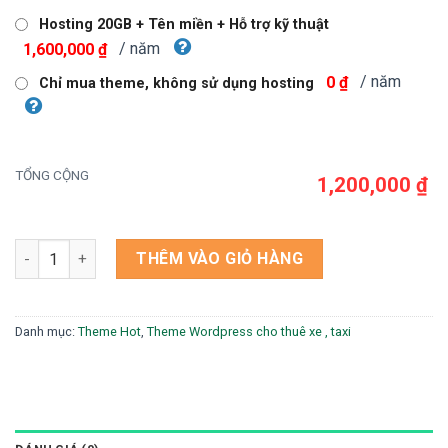
Hosting 20GB + Tên miền + Hỗ trợ kỹ thuật
/ năm
1,600,000 ₫
/ năm
0 ₫
Chỉ mua theme, không sử dụng hosting
TỔNG CỘNG
1,200,000 ₫
Theme WordPress Taxi 4 có tính phí tự động chuẩn đẹp số lư
THÊM VÀO GIỎ HÀNG
Danh mục:
Theme Hot
,
Theme Wordpress cho thuê xe , taxi