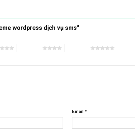
Theme wordpress dịch vụ sms”
4 trên 5 sao
5 trên 5 sao
Email
*