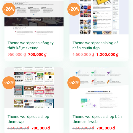
-26%
-20%
Theme wordpress công ty
Theme wordpress blog cá
thiết kế ,maketing
nhân chuẩn đẹp
Giá
Giá
Giá
Giá
950,000
₫
700,000
₫
1,500,000
₫
1,200,000
₫
gốc
hiện
gốc
hiện
là:
tại
là:
tại
950,000 ₫.
là:
1,500,000 ₫.
là:
700,000 ₫.
1,200,0
-53%
-53%
Theme wordpress shop
Theme wordpress shop bán
themewp
theme miliweb
Giá
Giá
Giá
Giá
1,500,000
₫
700,000
₫
1,500,000
₫
700,000
₫
gốc
hiện
gốc
hiện