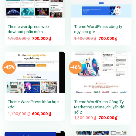
Theme wordpress web
Theme WordPress công ty
dowload phần mềm
dạy seo gtv
Giá
Giá
Giá
Giá
1,100,000
₫
700,000
₫
1,100,000
₫
700,000
₫
gốc
hiện
gốc
hiện
là:
tại
là:
tại
1,100,000 ₫.
là:
1,100,000 ₫.
là:
700,000 ₫.
700,000 ₫
-45%
-46%
Theme WordPress khóa học
Theme WordPress Công Ty
kdol
Marketing Online ,chuyển đổi
số 2
Giá
Giá
1,100,000
₫
600,000
₫
gốc
hiện
Giá
Giá
1,300,000
₫
700,000
₫
là:
tại
gốc
hiện
1,100,000 ₫.
là:
là:
tại
600,000 ₫.
1,300,000 ₫.
là:
700,000 ₫