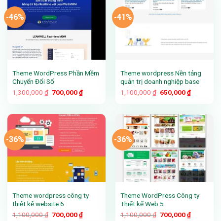
-46%
-41%
Theme WordPress Phần Mềm
Theme wordpress Nền tảng
Chuyển Đổi Số
quản trị doanh nghiệp base
Giá
Giá
Giá
Giá
1,300,000
₫
700,000
₫
1,100,000
₫
650,000
₫
gốc
hiện
gốc
hiện
là:
tại
là:
tại
1,300,000 ₫.
là:
1,100,000 ₫.
là:
700,000 ₫.
650,000 ₫
-36%
-36%
Theme wordpress công ty
Theme WordPress Công ty
thiết kế website 6
Thiết kế Web 5
Giá
Giá
Giá
Giá
1,100,000
₫
700,000
₫
1,100,000
₫
700,000
₫
gốc
hiện
gốc
hiện