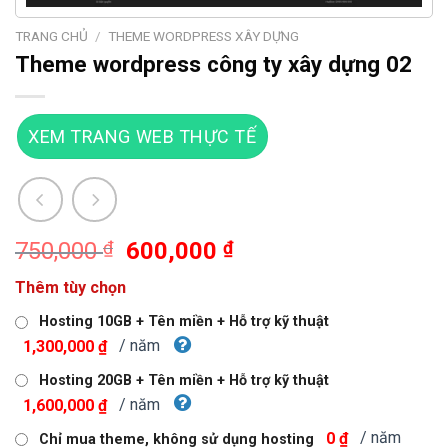
TRANG CHỦ
/
THEME WORDPRESS XÂY DỰNG
Theme wordpress công ty xây dựng 02
XEM TRANG WEB THỰC TẾ
Giá
Giá
750,000
₫
600,000
₫
gốc
hiện
Thêm tùy chọn
là:
tại
750,000 ₫.
là:
Hosting 10GB + Tên miền + Hỗ trợ kỹ thuật
600,000 ₫.
/ năm
1,300,000 ₫
Hosting 20GB + Tên miền + Hỗ trợ kỹ thuật
/ năm
1,600,000 ₫
/ năm
0 ₫
Chỉ mua theme, không sử dụng hosting