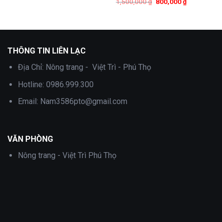
Giá
Giá
1,500,000
₫
800,000
₫
gốc
hiện
là:
tại
1,500,000 ₫.
là:
800,000 ₫.
THÔNG TIN LIÊN LẠC
Địa Chỉ:
Nông trang - Việt Trì - Phú Thọ
Hotline:
0986.999.300
Email:
Nam3586pto@gmail.com
VĂN PHÒNG
Nông trang - Việt Trì Phú Thọ