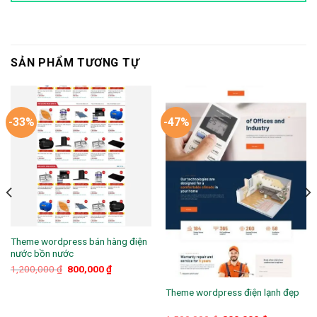
SẢN PHẨM TƯƠNG TỰ
-33%
-47%
Theme wordpress bán hàng điện
nước bồn nước
Giá
Giá
1,200,000
₫
800,000
₫
gốc
hiện
là:
tại
Theme wordpress điện lạnh đẹp
1,200,000 ₫.
là:
.
800,000 ₫.