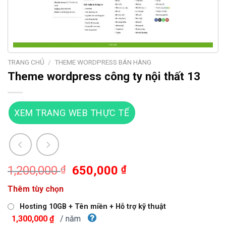
TRANG CHỦ
/
THEME WORDPRESS BÁN HÀNG
Theme wordpress công ty nội thất 13
XEM TRANG WEB THỰC TẾ
Giá
Giá
1,200,000
₫
650,000
₫
gốc
hiện
Thêm tùy chọn
là:
tại
1,200,000 ₫.
là:
Hosting 10GB + Tên miền + Hỗ trợ kỹ thuật
650,000 ₫.
/ năm
1,300,000 ₫