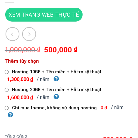
XEM TRANG WEB THỰC TẾ
Giá
Giá
1,000,000
₫
500,000
₫
gốc
hiện
Thêm tùy chọn
là:
tại
1,000,000 ₫.
là:
Hosting 10GB + Tên miền + Hỗ trợ kỹ thuật
500,000 ₫.
/ năm
1,300,000 ₫
Hosting 20GB + Tên miền + Hỗ trợ kỹ thuật
/ năm
1,600,000 ₫
/ năm
0 ₫
Chỉ mua theme, không sử dụng hosting
TỔNG CỘNG