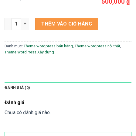
500,000 ₫
Theme wordpress công ty nội thất thiết bị vệ sinh 9 số lượng
THÊM VÀO GIỎ HÀNG
Danh mục:
Theme wordpress bán hàng
,
Theme wordpress nội thất
,
Theme WordPress Xây dựng
ĐÁNH GIÁ (0)
Đánh giá
Chưa có đánh giá nào.