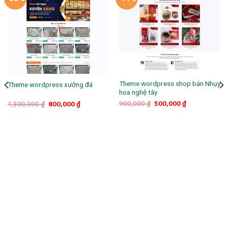
Theme wordpress shop bán Nhụy
Theme wordpress xưởng đá
hoa nghệ tây
Giá
Giá
Giá
Giá
900,000
₫
500,000
₫
1,300,000
₫
800,000
₫
gốc
hiện
gốc
hiện
là:
tại
là:
tại
900,000 ₫.
là:
1,300,000 ₫.
là:
500,000 ₫.
800,000 ₫.