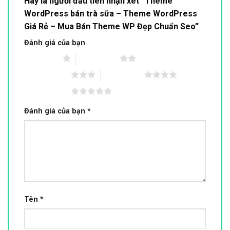
Hãy là người đầu tiên nhận xét “Theme
WordPress bán trà sữa – Theme WordPress
Giá Rẻ – Mua Bán Theme WP Đẹp Chuẩn Seo”
Đánh giá của bạn
1 trên 5 sao
2 trên 5 sao
3 trên 5 sao
4 trên 5 sao
5 trên 5 sao
Đánh giá của bạn
*
Tên
*