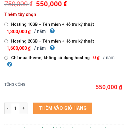
Giá
Giá
750,000
₫
550,000
₫
gốc
hiện
Thêm tùy chọn
là:
tại
750,000 ₫.
là:
Hosting 10GB + Tên miền + Hỗ trợ kỹ thuật
550,000 ₫.
/ năm
1,300,000 ₫
Hosting 20GB + Tên miền + Hỗ trợ kỹ thuật
/ năm
1,600,000 ₫
/ năm
0 ₫
Chỉ mua theme, không sử dụng hosting
TỔNG CỘNG
550,000 ₫
Theme wordpress bán phụ kiện điện thoại số lượng
THÊM VÀO GIỎ HÀNG