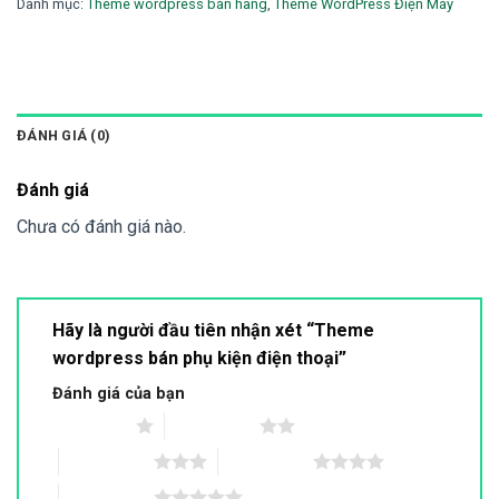
Danh mục:
Theme wordpress bán hàng
,
Theme WordPress Điện Máy
ĐÁNH GIÁ (0)
Đánh giá
Chưa có đánh giá nào.
Hãy là người đầu tiên nhận xét “Theme
wordpress bán phụ kiện điện thoại”
Đánh giá của bạn
1 trên 5 sao
2 trên 5 sao
3 trên 5 sao
4 trên 5 sao
5 trên 5 sao