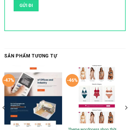
SẢN PHẨM TƯƠNG TỰ
-47%
-46%
Theme wordpress shop thời