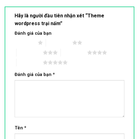
Hãy là người đầu tiên nhận xét “Theme
wordpress trại nấm”
Đánh giá của bạn
1 trên 5 sao
2 trên 5 sao
3 trên 5 sao
4 trên 5 sao
5 trên 5 sao
Đánh giá của bạn
*
Tên
*