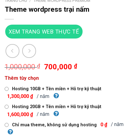
TRANG CHỦ
/
THEME WORDPRESS PREMIUM
Theme wordpress trại nấm
XEM TRANG WEB THỰC TẾ
Giá
Giá
1,000,000
₫
700,000
₫
gốc
hiện
Thêm tùy chọn
là:
tại
1,000,000 ₫.
là:
Hosting 10GB + Tên miền + Hỗ trợ kỹ thuật
700,000 ₫.
/ năm
1,300,000 ₫
Hosting 20GB + Tên miền + Hỗ trợ kỹ thuật
/ năm
1,600,000 ₫
/ năm
0 ₫
Chỉ mua theme, không sử dụng hosting