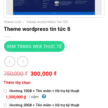
TRANG CHỦ
/
THEME WORDPRESS TIN TỨC
Theme wordpress tin tức 8
XEM TRANG WEB THỰC TẾ
Giá
Giá
750,000
₫
300,000
₫
gốc
hiện
Thêm tùy chọn
là:
tại
750,000 ₫.
là:
Hosting 10GB + Tên miền + Hỗ trợ kỹ thuật
300,000 ₫.
/ năm
1,300,000 ₫
Hosting 20GB + Tên miền + Hỗ trợ kỹ thuật