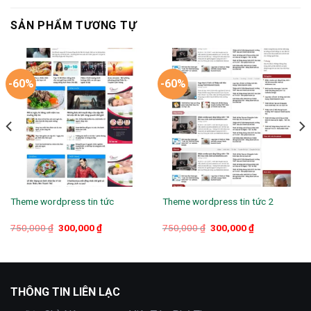
SẢN PHẨM TƯƠNG TỰ
-60%
-60%
Theme wordpress tin tức
Theme wordpress tin tức 2
Giá
Giá
Giá
Giá
750,000
₫
300,000
₫
750,000
₫
300,000
₫
gốc
hiện
gốc
hiện
là:
tại
là:
tại
750,000 ₫.
là:
750,000 ₫.
là:
300,000 ₫.
300,000 ₫.
THÔNG TIN LIÊN LẠC