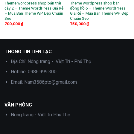
Theme wordpress shop bán trái
Theme wordpress shop bán
cây 2 – Theme WordPress Giá Rẻ
đồng hồ 6 – Theme WordPress
– Mua Bán Theme WP Đẹp Chuẩn
Giá Rẻ – Mua Bán Theme WP Đẹp
Seo
Chuẩn Seo
700,000
₫
750,000
₫
THÔNG TIN LIÊN LẠC
Địa Chỉ:
Nông trang - Việt Trì - Phú Thọ
Hotline:
0986.999.300
Email:
Nam3586pto@gmail.com
VĂN PHÒNG
Nông trang - Việt Trì Phú Thọ