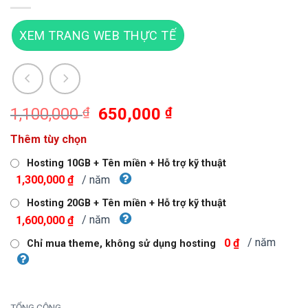
XEM TRANG WEB THỰC TẾ
Giá
Giá
1,100,000
₫
650,000
₫
gốc
hiện
Thêm tùy chọn
là:
tại
1,100,000 ₫.
là:
Hosting 10GB + Tên miền + Hỗ trợ kỹ thuật
650,000 ₫.
/ năm
1,300,000 ₫
Hosting 20GB + Tên miền + Hỗ trợ kỹ thuật
/ năm
1,600,000 ₫
/ năm
0 ₫
Chỉ mua theme, không sử dụng hosting
TỔNG CỘNG