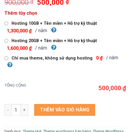
Giá
Giá
900,000
₫
500,000
₫
gốc
hiện
Thêm tùy chọn
là:
tại
900,000 ₫.
là:
Hosting 10GB + Tên miền + Hỗ trợ kỹ thuật
500,000 ₫.
/ năm
1,300,000 ₫
Hosting 20GB + Tên miền + Hỗ trợ kỹ thuật
/ năm
1,600,000 ₫
/ năm
0 ₫
Chỉ mua theme, không sử dụng hosting
TỔNG CỘNG
500,000 ₫
Theme wordpress shop thời trang số lượng
THÊM VÀO GIỎ HÀNG
Danh mục:
Theme Hot
,
Theme wordpress bán hàng
,
Theme WordPress