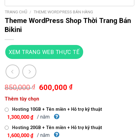
TRANG CHỦ
/
THEME WORDPRESS BÁN HÀNG
Theme WordPress Shop Thời Trang Bán
Bikini
XEM TRANG WEB THỰC TẾ
Giá
Giá
850,000
₫
600,000
₫
gốc
hiện
Thêm tùy chọn
là:
tại
850,000 ₫.
là:
Hosting 10GB + Tên miền + Hỗ trợ kỹ thuật
600,000 ₫.
/ năm
1,300,000 ₫
Hosting 20GB + Tên miền + Hỗ trợ kỹ thuật
/ năm
1,600,000 ₫