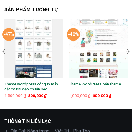
SẢN PHẨM TƯƠNG TỰ
-47%
-40%
Theme wordpress công ty máy
Theme WordPress bán theme
cắt cơ khí đẹp chuẩn seo
Giá
Giá
Giá
Giá
1,500,000
₫
800,000
₫
1,000,000
₫
600,000
₫
gốc
hiện
gốc
hiện
là:
tại
là:
tại
1,500,000 ₫.
là:
1,000,000 ₫.
là:
.
800,000 ₫.
600,000 ₫.
THÔNG TIN LIÊN LẠC
Địa Chỉ:
Nông trang - Việt Trì - Phú Thọ