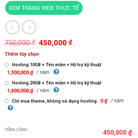
XEM TRANG WEB THỰC TẾ
Giá
Giá
750,000
₫
450,000
₫
gốc
hiện
Thêm tùy chọn
là:
tại
750,000 ₫.
là:
Hosting 10GB + Tên miền + Hỗ trợ kỹ thuật
450,000 ₫.
/ năm
1,300,000 ₫
Hosting 20GB + Tên miền + Hỗ trợ kỹ thuật
/ năm
1,600,000 ₫
/ năm
0 ₫
Chỉ mua theme, không sử dụng hosting
TỔNG CỘNG
450,000 ₫