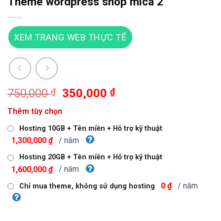
Theme wordpress shop mica 2
XEM TRANG WEB THỰC TẾ
Giá
Giá
750,000
₫
350,000
₫
gốc
hiện
Thêm tùy chọn
là:
tại
750,000 ₫.
là:
Hosting 10GB + Tên miền + Hỗ trợ kỹ thuật
350,000 ₫.
/ năm
1,300,000 ₫
Hosting 20GB + Tên miền + Hỗ trợ kỹ thuật
/ năm
1,600,000 ₫
/ năm
0 ₫
Chỉ mua theme, không sử dụng hosting