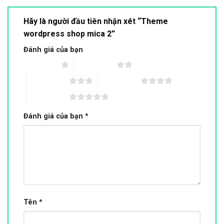
Hãy là người đầu tiên nhận xét “Theme
wordpress shop mica 2”
Đánh giá của bạn
1 trên 5 sao
2 trên 5 sao
3 trên 5 sao
4 trên 5 sao
5 trên 5 sao
Đánh giá của bạn
*
Tên
*