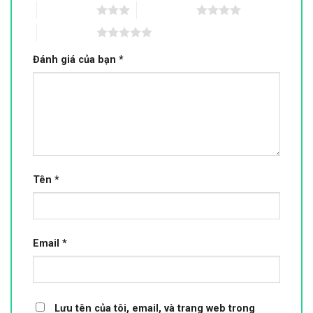
3 trên 5 sao
4 trên 5 sao
5 trên 5 sao
Đánh giá của bạn
*
Tên
*
Email
*
Lưu tên của tôi, email, và trang web trong