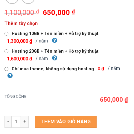
Giá
Giá
1,100,000
₫
650,000
₫
gốc
hiện
Thêm tùy chọn
là:
tại
1,100,000 ₫.
là:
Hosting 10GB + Tên miền + Hỗ trợ kỹ thuật
650,000 ₫.
/ năm
1,300,000 ₫
Hosting 20GB + Tên miền + Hỗ trợ kỹ thuật
/ năm
1,600,000 ₫
/ năm
0 ₫
Chỉ mua theme, không sử dụng hosting
TỔNG CỘNG
650,000 ₫
Theme wordpress shop hoa tươi 5 số lượng
THÊM VÀO GIỎ HÀNG