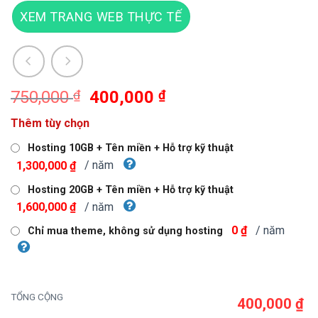
XEM TRANG WEB THỰC TẾ
Giá
Giá
750,000
₫
400,000
₫
gốc
hiện
Thêm tùy chọn
là:
tại
750,000 ₫.
là:
Hosting 10GB + Tên miền + Hỗ trợ kỹ thuật
400,000 ₫.
/ năm
1,300,000 ₫
Hosting 20GB + Tên miền + Hỗ trợ kỹ thuật
/ năm
1,600,000 ₫
/ năm
0 ₫
Chỉ mua theme, không sử dụng hosting
TỔNG CỘNG
400,000 ₫