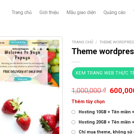
Trang chủ
Giới thiệu
Mẫu giao diện
Quảng cáo
TRANG CHỦ
/
THEME WORDPRES
Theme wordpress
XEM TRANG WEB THỰC T
Giá
1,000,000
₫
600,0
gốc
Thêm tùy chọn
là:
1,000,0
Hosting 10GB + Tên miền + 
Hosting 20GB + Tên miền + 
Chỉ mua theme, không sử 