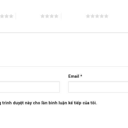
4 trên 5 sao
5 trên 5 sao
Email
*
 trình duyệt này cho lần bình luận kế tiếp của tôi.