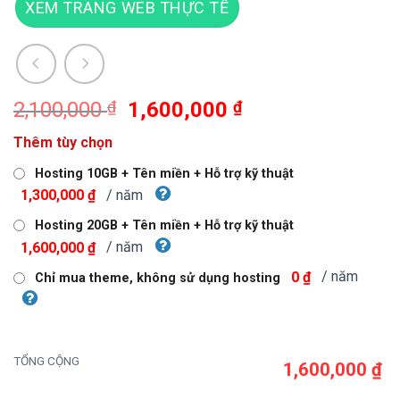
XEM TRANG WEB THỰC TẾ
Giá
Giá
2,100,000
₫
1,600,000
₫
gốc
hiện
Thêm tùy chọn
là:
tại
2,100,000 ₫.
là:
Hosting 10GB + Tên miền + Hỗ trợ kỹ thuật
1,600,000 ₫.
/ năm
1,300,000 ₫
Hosting 20GB + Tên miền + Hỗ trợ kỹ thuật
/ năm
1,600,000 ₫
/ năm
0 ₫
Chỉ mua theme, không sử dụng hosting
TỔNG CỘNG
1,600,000 ₫