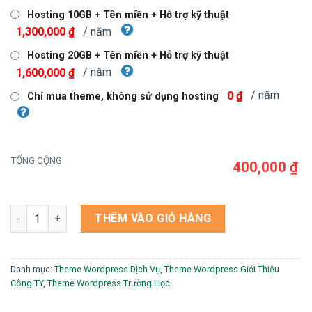
750,000 ₫.
là:
Hosting 10GB + Tên miền + Hỗ trợ kỹ thuật
400,000 ₫.
/ năm
1,300,000 ₫
Hosting 20GB + Tên miền + Hỗ trợ kỹ thuật
/ năm
1,600,000 ₫
/ năm
0 ₫
Chỉ mua theme, không sử dụng hosting
TỔNG CỘNG
400,000 ₫
Theme wordpress luyện thi số lượng
THÊM VÀO GIỎ HÀNG
Danh mục:
Theme Wordpress Dịch Vụ
,
Theme Wordpress Giới Thiệu
Công TY
,
Theme Wordpress Trường Học