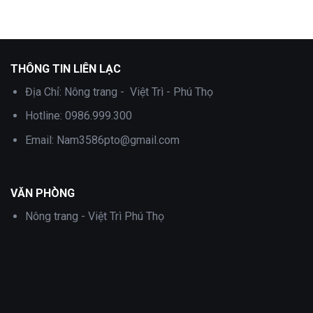
gốc
hiện
gốc
hiện
là:
tại
là:
tại
800,000 ₫.
là:
1,500,000 ₫.
là:
450,000 ₫.
700,000 ₫.
THÔNG TIN LIÊN LẠC
Địa Chỉ:
Nông trang - Việt Trì - Phú Thọ
Hotline:
0986.999.300
Email:
Nam3586pto@gmail.com
VĂN PHÒNG
Nông trang - Việt Trì Phú Thọ