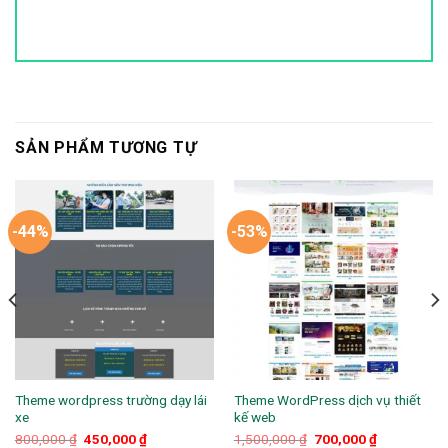
SẢN PHẨM TƯƠNG TỰ
-44%
-53%
Theme wordpress trường dạy lái
Theme WordPress dịch vụ thiết
xe
kế web
Giá
Giá
Giá
Giá
800,000
₫
450,000
₫
1,500,000
₫
700,000
₫