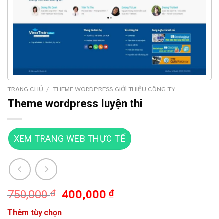
TRANG CHỦ
/
THEME WORDPRESS GIỚI THIỆU CÔNG TY
Theme wordpress luyện thi
XEM TRANG WEB THỰC TẾ
Giá
Giá
750,000
₫
400,000
₫
gốc
hiện
Thêm tùy chọn
là:
tại