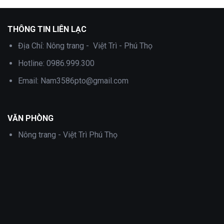
800,000 ₫.
là:
800,000 ₫.
là:
.
450,000 ₫.
550,000 ₫.
THÔNG TIN LIÊN LẠC
Địa Chỉ:
Nông trang - Việt Trì - Phú Thọ
Hotline:
0986.999.300
Email:
Nam3586pto@gmail.com
VĂN PHÒNG
Nông trang - Việt Trì Phú Thọ