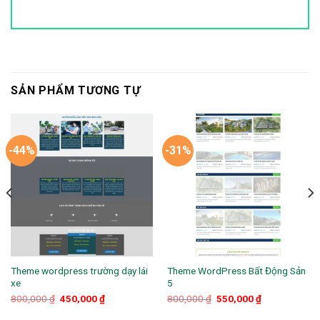
SẢN PHẨM TƯƠNG TỰ
-44%
-31%
Theme wordpress trường dạy lái
Theme WordPress Bất Động Sản
xe
5
Giá
Giá
Giá
Giá
800,000
₫
450,000
₫
800,000
₫
550,000
₫
gốc
hiện
gốc
hiện
là:
tại
là:
tại