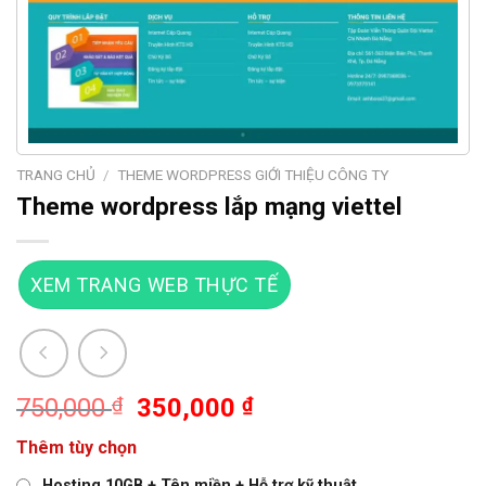
TRANG CHỦ
/
THEME WORDPRESS GIỚI THIỆU CÔNG TY
Theme wordpress lắp mạng viettel
XEM TRANG WEB THỰC TẾ
Giá
Giá
750,000
₫
350,000
₫
gốc
hiện
Thêm tùy chọn
là:
tại
750,000 ₫.
là:
Hosting 10GB + Tên miền + Hỗ trợ kỹ thuật