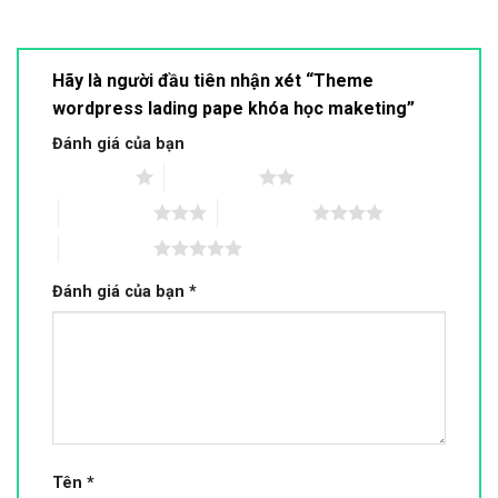
Hãy là người đầu tiên nhận xét “Theme
wordpress lading pape khóa học maketing”
Đánh giá của bạn
1 trên 5 sao
2 trên 5 sao
3 trên 5 sao
4 trên 5 sao
5 trên 5 sao
Đánh giá của bạn
*
Tên
*