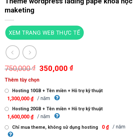
Theme wordpress lading pape khóa học
maketing
XEM TRANG WEB THỰC TẾ
Giá
Giá
750,000
₫
350,000
₫
gốc
hiện
Thêm tùy chọn
là:
tại
750,000 ₫.
là:
Hosting 10GB + Tên miền + Hỗ trợ kỹ thuật
350,000 ₫.
/ năm
1,300,000 ₫
Hosting 20GB + Tên miền + Hỗ trợ kỹ thuật
/ năm
1,600,000 ₫
/ năm
0 ₫
Chỉ mua theme, không sử dụng hosting