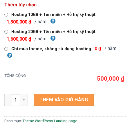
gốc
hiện
Thêm tùy chọn
là:
tại
750,000 ₫.
là:
Hosting 10GB + Tên miền + Hỗ trợ kỹ thuật
500,000 ₫.
/ năm
1,300,000 ₫
Hosting 20GB + Tên miền + Hỗ trợ kỹ thuật
/ năm
1,600,000 ₫
/ năm
0 ₫
Chỉ mua theme, không sử dụng hosting
TỔNG CỘNG
500,000 ₫
Theme wordpress khóa học 3 số lượng
THÊM VÀO GIỎ HÀNG
Danh mục:
Theme WordPress Landing page