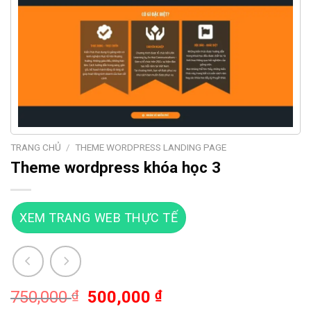
TRANG CHỦ
/
THEME WORDPRESS LANDING PAGE
Theme wordpress khóa học 3
XEM TRANG WEB THỰC TẾ
Giá
Giá
750,000
₫
500,000
₫