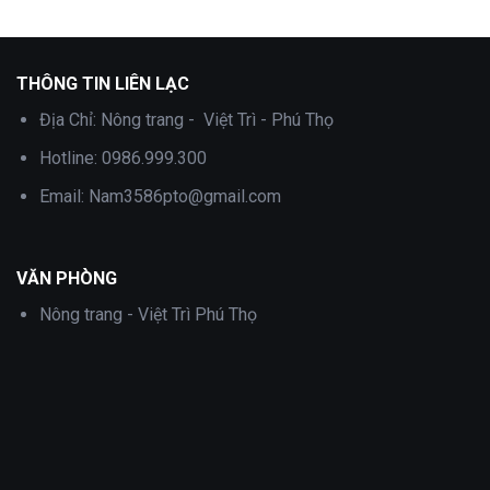
là:
tại
là:
tại
1,200,000 ₫.
là:
1,000,000 ₫.
là:
.
600,000 ₫.
700,000 ₫.
THÔNG TIN LIÊN LẠC
Địa Chỉ:
Nông trang - Việt Trì - Phú Thọ
Hotline:
0986.999.300
Email:
Nam3586pto@gmail.com
VĂN PHÒNG
Nông trang - Việt Trì Phú Thọ