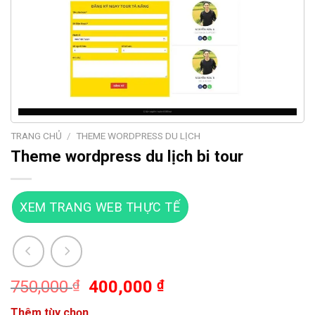
TRANG CHỦ
/
THEME WORDPRESS DU LỊCH
Theme wordpress du lịch bi tour
XEM TRANG WEB THỰC TẾ
Giá
Giá
750,000
₫
400,000
₫
gốc
hiện
Thêm tùy chọn