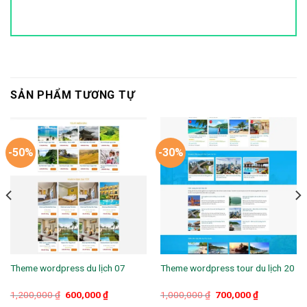
SẢN PHẨM TƯƠNG TỰ
-50%
-30%
Theme wordpress du lịch 07
Theme wordpress tour du lịch 20
Giá
Giá
Giá
Giá
1,200,000
₫
600,000
₫
1,000,000
₫
700,000
₫
gốc
hiện
gốc
hiện