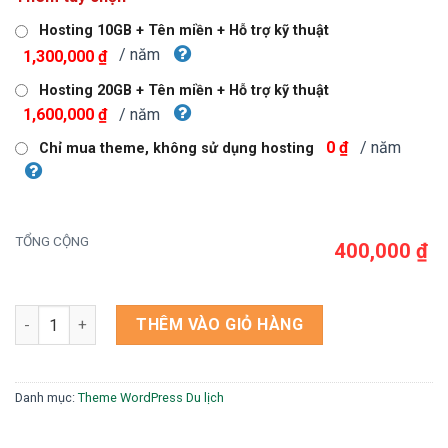
là:
tại
750,000 ₫.
là:
Hosting 10GB + Tên miền + Hỗ trợ kỹ thuật
400,000 ₫.
/ năm
1,300,000 ₫
Hosting 20GB + Tên miền + Hỗ trợ kỹ thuật
/ năm
1,600,000 ₫
/ năm
0 ₫
Chỉ mua theme, không sử dụng hosting
TỔNG CỘNG
400,000 ₫
Theme wordpress du lịch bi tour số lượng
THÊM VÀO GIỎ HÀNG
Danh mục:
Theme WordPress Du lịch