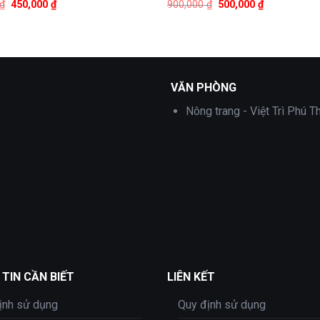
Giá
Giá
Giá
Giá
₫
450,000
₫
900,000
₫
500,000
₫
gốc
hiện
gốc
hiện
là:
tại
là:
tại
800,000 ₫.
là:
900,000 ₫.
là:
450,000 ₫.
500,000 ₫.
VĂN PHÒNG
Nông trang - Việt Trì Phú T
TIN CẦN BIẾT
LIÊN KẾT
ịnh sử dụng
Quy định sử dụng