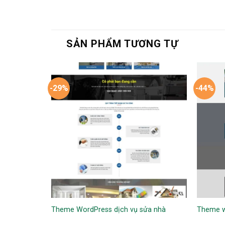
SẢN PHẨM TƯƠNG TỰ
-29%
-44%
phẩm
Theme WordPress dịch vụ sửa nhà
Theme wo