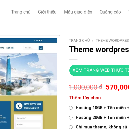
Trang chủ
Giới thiệu
Mẫu giao diện
Quảng cáo
TRANG CHỦ
/
THEME WORDPRESS
Theme wordpress
XEM TRANG WEB THỰC T
Giá
1,000,000
₫
570,0
gốc
Thêm tùy chọn
là:
1,000,0
Hosting 10GB + Tên miền + 
Hosting 20GB + Tên miền + 
Chỉ mua theme, không sử 