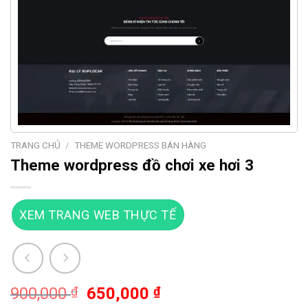
TRANG CHỦ
/
THEME WORDPRESS BÁN HÀNG
Theme wordpress đồ chơi xe hơi 3
XEM TRANG WEB THỰC TẾ
Giá
Giá
900,000
₫
650,000
₫