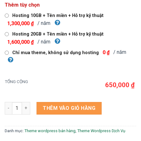
gốc
hiện
Thêm tùy chọn
là:
tại
900,000 ₫.
là:
Hosting 10GB + Tên miền + Hỗ trợ kỹ thuật
650,000 ₫.
/ năm
1,300,000 ₫
Hosting 20GB + Tên miền + Hỗ trợ kỹ thuật
/ năm
1,600,000 ₫
/ năm
0 ₫
Chỉ mua theme, không sử dụng hosting
TỔNG CỘNG
650,000 ₫
Theme wordpress đồ chơi xe hơi 3 số lượng
THÊM VÀO GIỎ HÀNG
Danh mục:
Theme wordpress bán hàng
,
Theme Wordpress Dịch Vụ