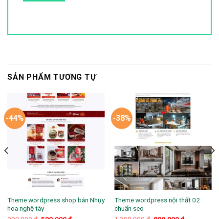
SẢN PHẨM TƯƠNG TỰ
-44%
-38%
Theme wordpress shop bán Nhụy
Theme wordpress nội thất 02
hoa nghệ tây
chuẩn seo
Giá
Giá
Giá
Giá