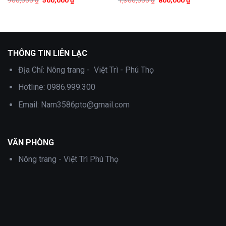
900,000
₫
500,000
₫
1,300,000
₫
800,000
₫
gốc
hiện
gốc
hiện
là:
tại
là:
tại
900,000 ₫.
là:
1,300,000 ₫.
là:
500,000 ₫.
800,000 ₫.
.
THÔNG TIN LIÊN LẠC
Địa Chỉ:
Nông trang - Việt Trì - Phú Thọ
Hotline:
0986.999.300
Email:
Nam3586pto@gmail.com
VĂN PHÒNG
Nông trang - Việt Trì Phú Thọ