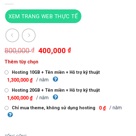
XEM TRANG WEB THỰC TẾ
Giá
Giá
800,000
₫
400,000
₫
gốc
hiện
Thêm tùy chọn
là:
tại
800,000 ₫.
là:
Hosting 10GB + Tên miền + Hỗ trợ kỹ thuật
400,000 ₫.
/ năm
1,300,000 ₫
Hosting 20GB + Tên miền + Hỗ trợ kỹ thuật
/ năm
1,600,000 ₫
/ năm
0 ₫
Chỉ mua theme, không sử dụng hosting