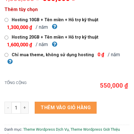
gốc
hiện
Thêm tùy chọn
là:
tại
1,000,000 ₫.
là:
Hosting 10GB + Tên miền + Hỗ trợ kỹ thuật
550,000 ₫.
/ năm
1,300,000 ₫
Hosting 20GB + Tên miền + Hỗ trợ kỹ thuật
/ năm
1,600,000 ₫
/ năm
0 ₫
Chỉ mua theme, không sử dụng hosting
TỔNG CỘNG
550,000 ₫
Theme wordpress công ty bảo hiểm 2 số lượng
THÊM VÀO GIỎ HÀNG
Danh mục:
Theme Wordpress Dịch Vụ
,
Theme Wordpress Giới Thiệu