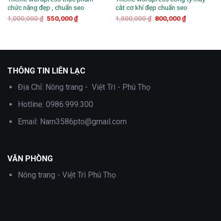
chức năng đẹp , chuẩn seo
cắt cơ khí đẹp chuẩn seo
Giá
Giá
Giá
Giá
1,000,000
₫
550,000
₫
1,500,000
₫
800,000
₫
gốc
hiện
gốc
hiện
là:
tại
là:
tại
1,000,000 ₫.
là:
1,500,000 ₫.
là:
.
550,000 ₫.
800,000 ₫.
THÔNG TIN LIÊN LẠC
Địa Chỉ:
Nông trang - Việt Trì - Phú Thọ
Hotline:
0986.999.300
Email:
Nam3586pto@gmail.com
VĂN PHÒNG
Nông trang - Việt Trì Phú Thọ