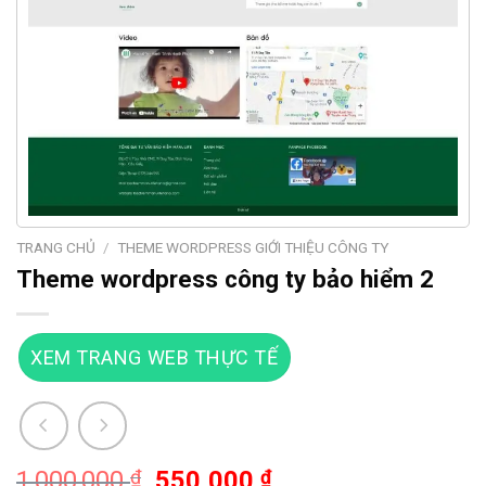
TRANG CHỦ
/
THEME WORDPRESS GIỚI THIỆU CÔNG TY
Theme wordpress công ty bảo hiểm 2
XEM TRANG WEB THỰC TẾ
Giá
Giá
1,000,000
₫
550,000
₫