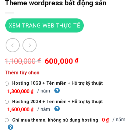
Theme wordpress bất động sản
XEM TRANG WEB THỰC TẾ
Giá
Giá
1,100,000
₫
600,000
₫
gốc
hiện
Thêm tùy chọn
là:
tại
1,100,000 ₫.
là:
Hosting 10GB + Tên miền + Hỗ trợ kỹ thuật
600,000 ₫.
/ năm
1,300,000 ₫
Hosting 20GB + Tên miền + Hỗ trợ kỹ thuật
/ năm
1,600,000 ₫
/ năm
0 ₫
Chỉ mua theme, không sử dụng hosting