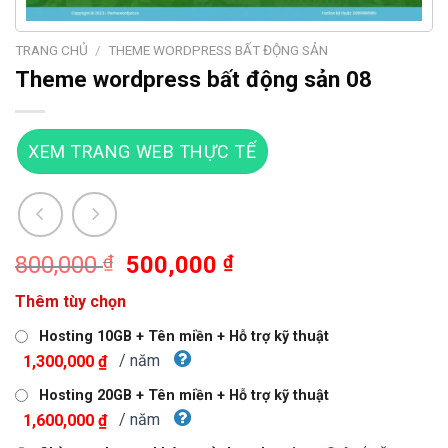
TRANG CHỦ
/
THEME WORDPRESS BẤT ĐỘNG SẢN
Theme wordpress bất động sản 08
XEM TRANG WEB THỰC TẾ
Giá
Giá
800,000
₫
500,000
₫
gốc
hiện
Thêm tùy chọn
là:
tại
800,000 ₫.
là:
Hosting 10GB + Tên miền + Hỗ trợ kỹ thuật
500,000 ₫.
/ năm
1,300,000 ₫
Hosting 20GB + Tên miền + Hỗ trợ kỹ thuật
/ năm
1,600,000 ₫