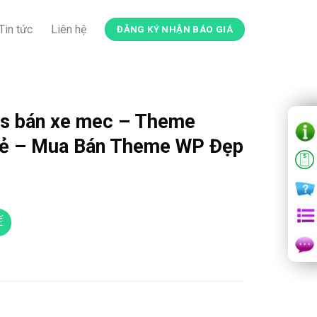
Tin tức
Liên hệ
ĐĂNG KÝ NHẬN BÁO GIÁ
s bán xe mec – Theme
Rẻ – Mua Bán Theme WP Đẹp
Ế