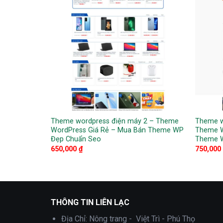
ách – Theme
Theme wordpress điện máy 2 – Theme
Theme w
án Theme WP
WordPress Giá Rẻ – Mua Bán Theme WP
Theme W
Đẹp Chuẩn Seo
Theme 
650,000
₫
750,000
THÔNG TIN LIÊN LẠC
Địa Chỉ:
Nông trang - Việt Trì - Phú Thọ