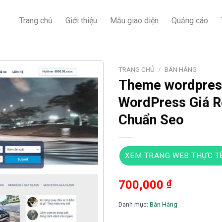
Trang chủ
Giới thiệu
Mẫu giao diện
Quảng cáo
TRANG CHỦ
/
BÁN HÀNG
Theme wordpres
WordPress Giá 
Chuẩn Seo
XEM TRANG WEB THỰC T
700,000
₫
Danh mục:
Bán Hàng