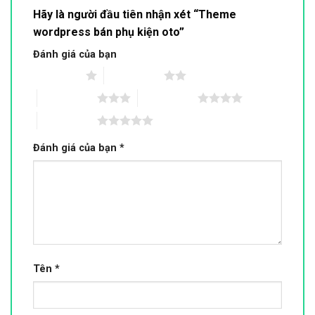
Hãy là người đầu tiên nhận xét “Theme
wordpress bán phụ kiện oto”
Đánh giá của bạn
1 trên 5 sao
2 trên 5 sao
3 trên 5 sao
4 trên 5 sao
5 trên 5 sao
Đánh giá của bạn
*
Tên
*