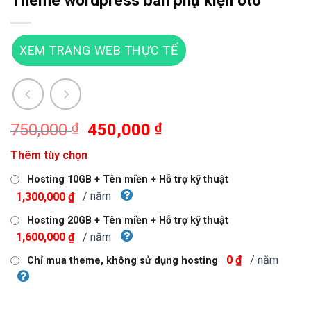
Theme wordpress bán phụ kiện oto
XEM TRANG WEB THỰC TẾ
Giá
Giá
750,000
₫
450,000
₫
gốc
hiện
Thêm tùy chọn
là:
tại
750,000 ₫.
là:
Hosting 10GB + Tên miền + Hỗ trợ kỹ thuật
450,000 ₫.
/ năm
1,300,000 ₫
Hosting 20GB + Tên miền + Hỗ trợ kỹ thuật
/ năm
1,600,000 ₫
/ năm
0 ₫
Chỉ mua theme, không sử dụng hosting