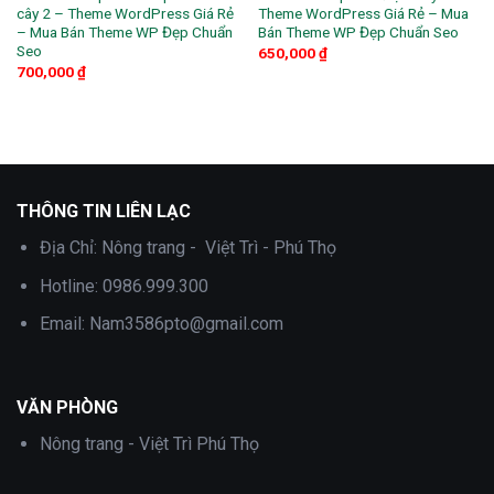
cây 2 – Theme WordPress Giá Rẻ
Theme WordPress Giá Rẻ – Mua
– Mua Bán Theme WP Đẹp Chuẩn
Bán Theme WP Đẹp Chuẩn Seo
Seo
650,000
₫
700,000
₫
THÔNG TIN LIÊN LẠC
Địa Chỉ:
Nông trang - Việt Trì - Phú Thọ
Hotline:
0986.999.300
Email:
Nam3586pto@gmail.com
VĂN PHÒNG
Nông trang - Việt Trì Phú Thọ